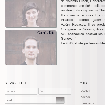
de Valentin Erben, Heberardt
commence une riche collabora
résidence de cinq ans au Thé
Il est amené à jouer le con
Picardie. Il donne égaleme
Valéry Rogacev. Il se prod
Orangerie de Sceaux, Accad
Gergely Kóta
aux chandelles, festival le
Genève...).
En 2012, il intègre l'ensembl
Newsletter
Menu
accueil
agenda
ok
musiciens