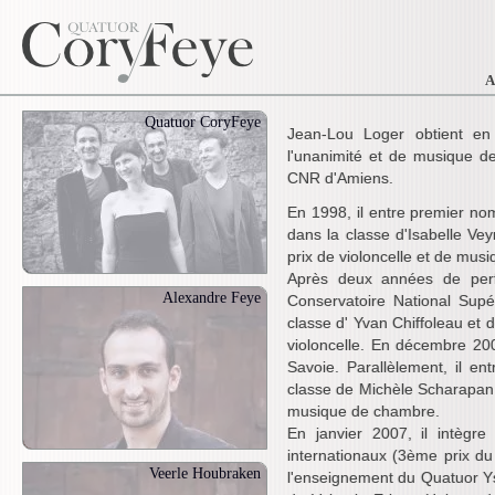
Quatuor CoryFeye
Jean-Lou Loger obtient en
l'unanimité et de musique d
CNR d'Amiens.
En 1998, il entre premier no
dans la classe d'Isabelle Veyr
prix de violoncelle et de mus
Après deux années de perf
Alexandre Feye
Conservatoire National Sup
classe d' Yvan Chiffoleau et 
violoncelle. En décembre 200
Savoie. Parallèlement, il e
classe de Michèle Scharapa
musique de chambre.
En janvier 2007, il intègr
internationaux (3ème prix du
Veerle Houbraken
l'enseignement du Quatuor Y